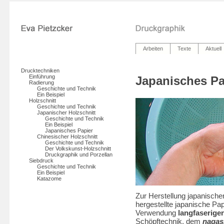
Arbeiten
Texte
Aktuell
Drucktechniken
Einführung
Japanisches Pa
Radierung
Geschichte und Technik
Ein Beispiel
Holzschnitt
Geschichte und Technik
Japanischer Holzschnitt
Geschichte und Technik
Ein Beispiel
Japanisches Papier
Chinesischer Holzschnitt
Geschichte und Technik
Der Volkskunst-Holzschnitt
Druckgraphik und Porzellan
Siebdruck
Geschichte und Technik
Ein Beispiel
Katazome
Zur Herstellung japanischer
hergestellte japanische Pap
Verwendung
langfaserige
Schöpftechnik, dem
nagas