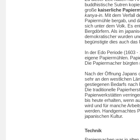
buddhistische Sutren kopie
große
kaiserliche Papier
kanya-in
. Mit dem Verfall 
Papiermühle bergab, und da
sich unter dem Volk. Es e
Bergdörfern. Als im japanis
demokratischer wurden und
begünstigte dies auch das
In der Edo Periode (1603 -
eigene Papiermühlen. Papi
Die Papiermacher bürgten mi
Nach der Öffnung Japans or
sehr an den westlichen Lä
gestiegenen Bedarfs nach 
Die traditionelle Papierher
Papierwerkstätten verringe
bis heute erhalten, wenn au
wird und für manche Arbeit
werden. Handgemachtes Pap
japanischen Kultur.
Technik
Papiermachen war in alten 