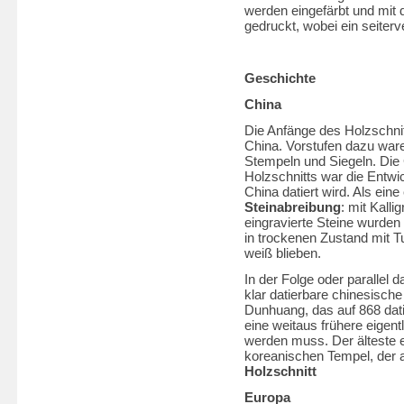
werden eingefärbt und mit d
gedruckt, wobei ein seiterv
Geschichte
China
Die Anfänge des Holzschni
China. Vorstufen dazu war
Stempeln und Siegeln. Die
Holzschnitts war die Entw
China datiert wird. Als ein
Steinabreibung
: mit Kalli
eingravierte Steine wurden
in trockenen Zustand mit Tu
weiß blieben.
In der Folge oder parallel 
klar datierbare chinesisch
Dunhuang, das auf 868 datie
eine weitaus frühere eigen
werden muss. Der älteste 
koreanischen Tempel, der a
Holzschnitt
Europa