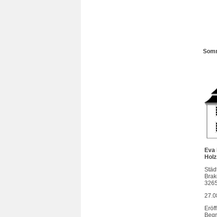
Som
Eva 
Holz
Städ
Brak
326
27.08
Eröf
Begr