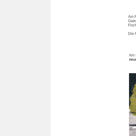
Am F
Gale
Fisc
Die 
Am 
neu