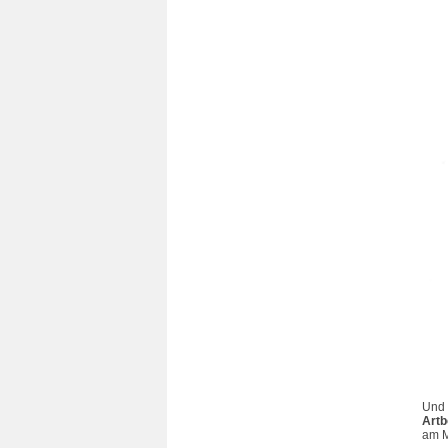
Und 
Art
am M