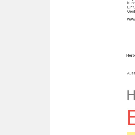
Kuns
Einf
Geöf
www
Herb
Auss