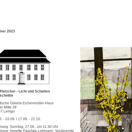
mer 2023
Pietzcker - Licht und Schatten
schnitte
tische Galerie Eichenmüller-Haus
er Mitte 39
57 Lemgo
. - 03.09. l 17.09. - 22.10.
fnung: Sonntag, 27.08., um 11.30 Uhr
üung: Annette Paschke-Lehmann, Vorsitzende