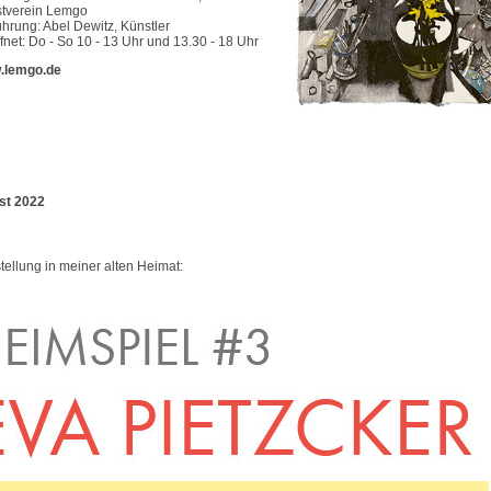
tverein Lemgo
ührung: Abel Dewitz, Künstler
fnet: Do - So 10 - 13 Uhr und 13.30 - 18 Uhr
.lemgo.de
st 2022
tellung in meiner alten Heimat: