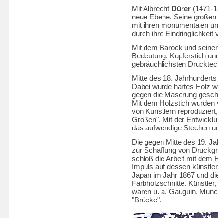
Mit Albrecht
Dürer
(1471-15
neue Ebene. Seine großen H
mit ihren monumentalen un
durch ihre Eindringlichkei
Mit dem Barock und seiner 
Bedeutung. Kupferstich und
gebräuchlichsten Drucktec
Mitte des 18. Jahrhunderts
Dabei wurde hartes Holz wi
gegen die Maserung geschnit
Mit dem Holzstich wurden v
von Künstlern reproduzier
Großen". Mit der Entwickl
das aufwendige Stechen u
Die gegen Mitte des 19. J
zur Schaffung von Druckgra
schloß die Arbeit mit dem H
Impuls auf dessen künstler
Japan im Jahr 1867 und die
Farbholzschnitte. Künstler,
waren u. a. Gauguin, Munc
"Brücke".