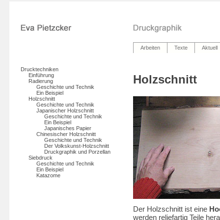
Arbeiten
Texte
Aktuell
Drucktechniken
Einführung
Holzschnitt
Radierung
Geschichte und Technik
Ein Beispiel
Holzschnitt
Geschichte und Technik
Japanischer Holzschnitt
Geschichte und Technik
Ein Beispiel
Japanisches Papier
Chinesischer Holzschnitt
Geschichte und Technik
Der Volkskunst-Holzschnitt
Druckgraphik und Porzellan
Siebdruck
Geschichte und Technik
Ein Beispiel
Katazome
Der Holzschnitt ist eine
Ho
werden reliefartig Teile he