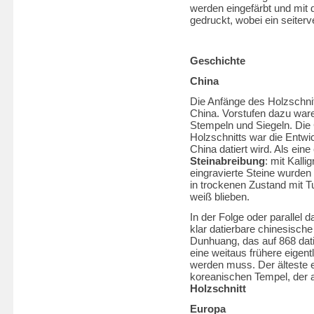
werden eingefärbt und mit d
gedruckt, wobei ein seiterv
Geschichte
China
Die Anfänge des Holzschni
China. Vorstufen dazu war
Stempeln und Siegeln. Die
Holzschnitts war die Entw
China datiert wird. Als ein
Steinabreibung
: mit Kalli
eingravierte Steine wurden
in trockenen Zustand mit Tu
weiß blieben.
In der Folge oder parallel 
klar datierbare chinesisch
Dunhuang, das auf 868 datie
eine weitaus frühere eigen
werden muss. Der älteste 
koreanischen Tempel, der a
Holzschnitt
Europa