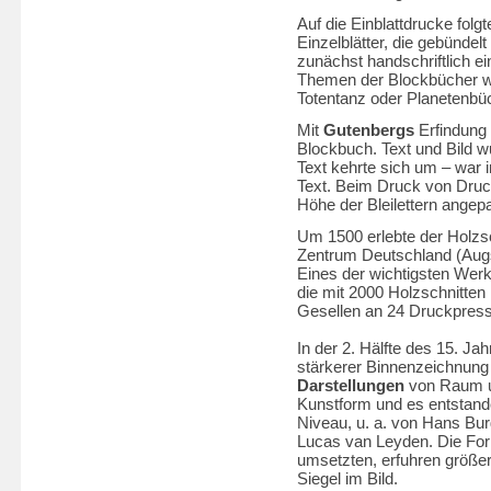
Auf die Einblattdrucke fol
Einzelblätter, die gebünde
zunächst handschriftlich ei
Themen der Blockbücher wa
Totentanz oder Planetenbü
Mit
Gutenbergs
Erfindung 
Blockbuch. Text und Bild w
Text kehrte sich um – war i
Text. Beim Druck von Druc
Höhe der Bleilettern angep
Um 1500 erlebte der Holzsc
Zentrum Deutschland (Augs
Eines der wichtigsten Werke
die mit 2000 Holzschnitten i
Gesellen an 24 Druckpress
In der 2. Hälfte des 15. Ja
stärkerer Binnenzeichnun
Darstellungen
von Raum un
Kunstform und es entstand
Niveau, u. a. von Hans Bu
Lucas van Leyden. Die For
umsetzten, erfuhren größer
Siegel im Bild.